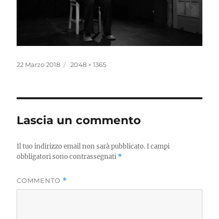
Pubblicato
Dimensione
22 Marzo 2018
2048 × 1365
il
reale
Lascia un commento
Il tuo indirizzo email non sarà pubblicato.
I campi
obbligatori sono contrassegnati
*
COMMENTO
*