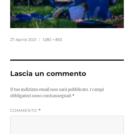
Pubblicato
Dimensione
27 Aprile 2021
1280 × 853
il
reale
Lascia un commento
Il tuo indirizzo email non sarà pubblicato.
I campi
obbligatori sono contrassegnati
*
COMMENTO
*