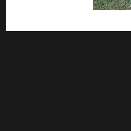
Lascia un commento
Il tuo indirizzo email non sarà pubblicato.
I campi obbliga
COMMENTO
*