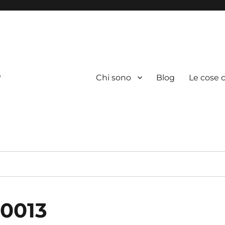
e
Chi sono
Blog
Le cose c
0013