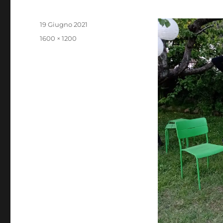
Pubblicato
19 Giugno 2021
il
Dimensione
1600 × 1200
reale