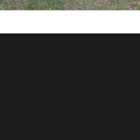
tori sono contrassegnati
*