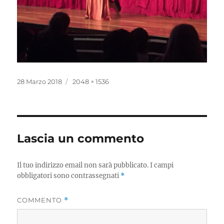
Pubblicato
Dimensione
28 Marzo 2018
2048 × 1536
il
reale
Lascia un commento
Il tuo indirizzo email non sarà pubblicato.
I campi
obbligatori sono contrassegnati
*
COMMENTO
*