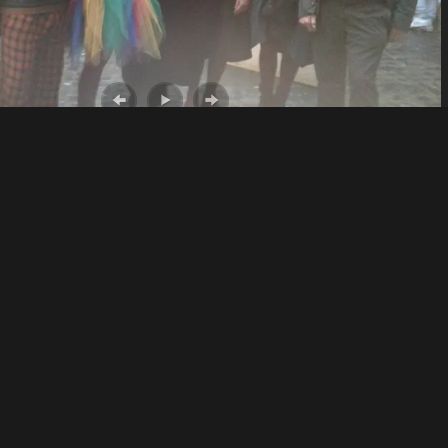
ni, artisti di strada, mostre… con me e Laura Fasciolo, in
erienza, Laura Pece e Stefano Greco, dei
Teatri della
a Marracino
,
Giulia Paggiaro
,
Carla Taglietti
,
Alessandro