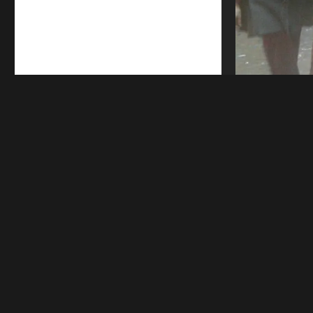
Letture, narrazio
questa bella esp
Viscosa
,
Rosari
Terzo
.