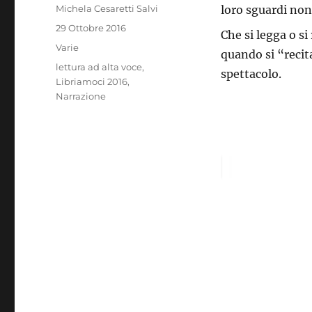
Autore
Michela Cesaretti Salvi
loro sguardi non
Pubblicato
29 Ottobre 2016
Che si legga o si 
il
Categorie
Varie
quando si “recit
Tag
lettura ad alta voce
,
spettacolo.
Libriamoci 2016
,
Narrazione